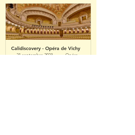
Calidiscovery - Opéra de Vichy
21 septembre 2023, 
Opéra 
15:00 – 17:00
de Vichy
S'inscrire
Calidiscovery
Editorial
L'association