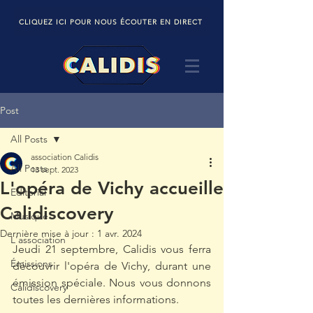
CLIQUEZ ICI POUR NOUS ÉCOUTER EN DIRECT
Post
All Posts
association Calidis
All Posts
13 sept. 2023
L'opéra de Vichy accueille
Editorial
Calidiscovery
Musique
Dernière mise à jour :
1 avr. 2024
L'association
Jeudi 21 septembre, Calidis vous ferra 
Émissions
découvrir l'opéra de Vichy, durant une 
émission spéciale. Nous vous donnons 
Calidiscovery
toutes les dernières informations.