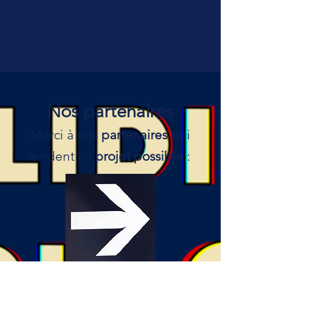
Émissions diffusées
en direct
sur notre
webradio
Nos partenaires
Merci à nos
partenaires
qui
rendent ce
projet possible
: