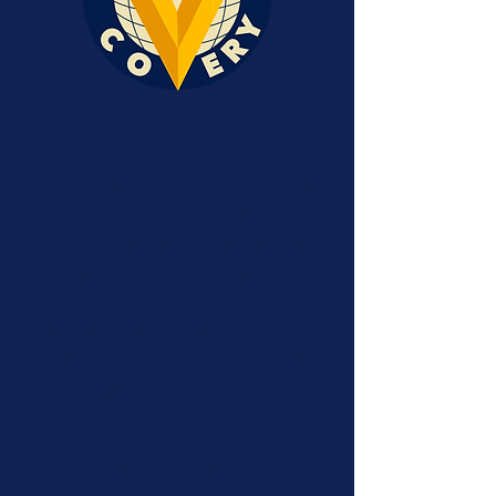
Le projet
Calidiscovery a
pour but de
vous faire découvrir des lieux
de
culture
,
associatifs
,
étudiants
ou
artistiques
sur
Vichy
. Le projet veut aussi
mettre en avant
nos
problématiques actuelles
(l'écologie
par exemple).
Les émissions​