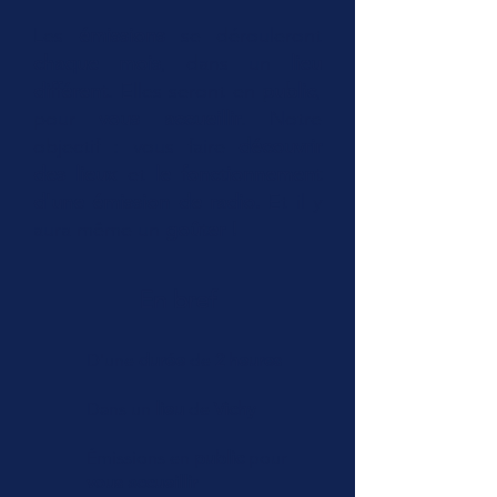
Les
émissions
se dérouleront
chaque mois
, dans un
lieu
différent
. Elles seront en
public
,
pour
vous accueillir
. Notre
objectif : vous faire
découvrir
des lieux
et
le fonctionnement
d'une émission de radio.
Et il y
aura même un
goûter !
En bref
D'une
durée
de
2 heures
Dans un
lieu
de
Vichy
Émissions en
public
pour
vous accueillir