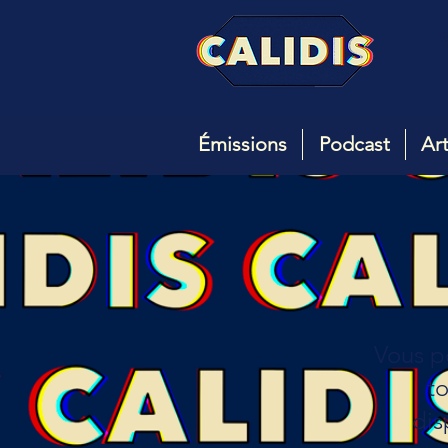
Émissions
Podcast
Art
Vous po
to
dis