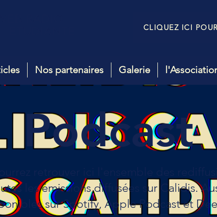
WEB RADIO
CLIQUEZ ICI POU
ETUDIANTE
icles
Nos partenaires
Galerie
l'Associatio
Podcast
urrez retrouver ici l'ensemble des rediffu
utes les émissions diffusées sur Calidis. Au
ponibles sur Spotify, Apple Podcast et Dee