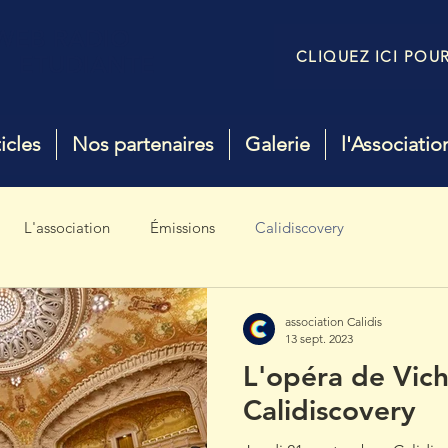
WEB RADIO
CLIQUEZ ICI POU
ETUDIANTE
icles
Nos partenaires
Galerie
l'Associatio
L'association
Émissions
Calidiscovery
association Calidis
13 sept. 2023
L'opéra de Vich
Calidiscovery